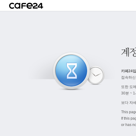
카페24입
접속하신
또한 도
30분 ~
보다 자
This pag
If this p
or has no