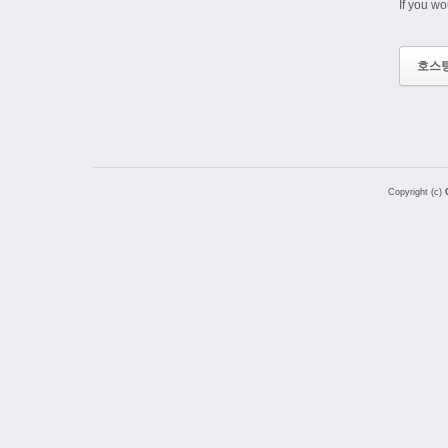
If you wo
호스
Copyright (c)